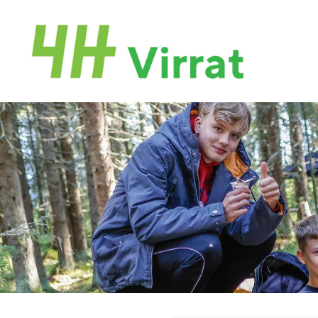
Siirry
sivun
Virtain 4H-yhdistys
sisältöön