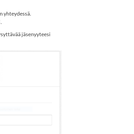
en yhteydessä.
.
ysyttävää jäsenyyteesi