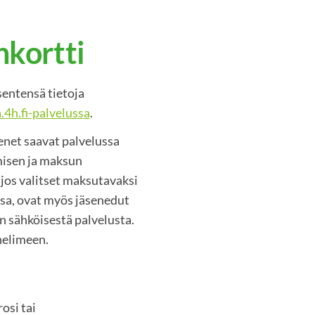
nkortti
sentensä tietoja
4h.fi-palvelussa
.
senet saavat palvelussa
misen ja maksun
 jos valitset maksutavaksi
sa, ovat myös jäsenedut
än sähköisestä palvelusta.
helimeen.
osi tai