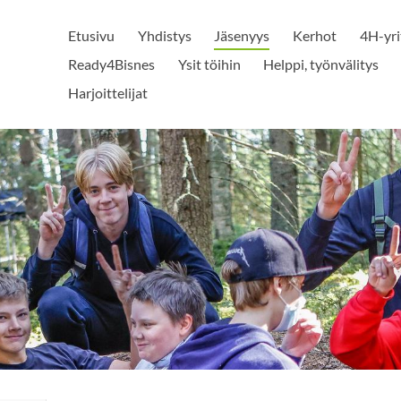
Etusivu
Yhdistys
Jäsenyys
Kerhot
4H-yri
Ready4Bisnes
Ysit töihin
Helppi, työnvälitys
Harjoittelijat