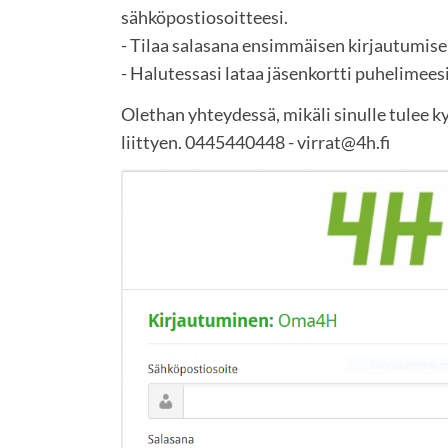
sähköpostiosoitteesi.
- Tilaa salasana ensimmäisen kirjautumis
- Halutessasi lataa jäsenkortti puhelimeesi
Olethan yhteydessä, mikäli sinulle tulee k
liittyen. 0445440448 - virrat@4h.fi