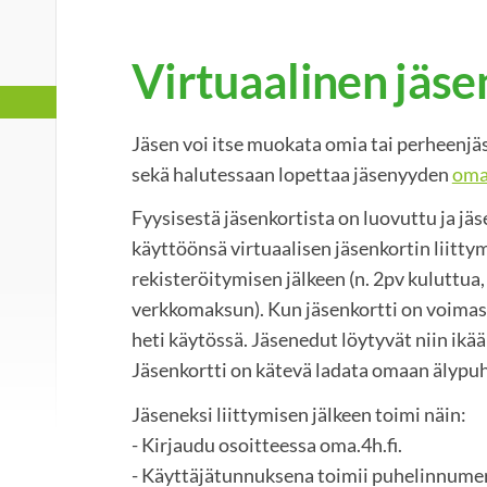
Virtuaalinen jäse
i
Jäsen voi itse muokata omia tai perheenjä
sekä halutessaan lopettaa jäsenyyden
oma.
Fyysisestä jäsenkortista on luovuttu ja jä
käyttöönsä virtuaalisen jäsenkortin liitty
rekisteröitymisen jälkeen (n. 2pv kuluttua,
verkkomaksun). Kun jäsenkortti on voimas
heti käytössä. Jäsenedut löytyvät niin ikä
Jäsenkortti on kätevä ladata omaan älypu
Jäseneksi liittymisen jälkeen toimi näin:
- Kirjaudu osoitteessa oma.4h.fi.
- Käyttäjätunnuksena toimii puhelinnumer