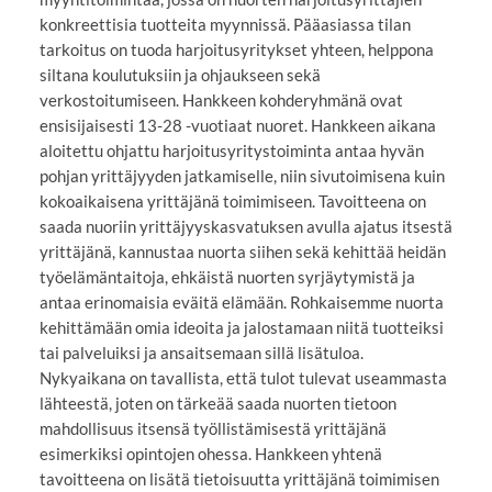
konkreettisia tuotteita myynnissä. Pääasiassa tilan
tarkoitus on tuoda harjoitusyritykset yhteen, helppona
siltana koulutuksiin ja ohjaukseen sekä
verkostoitumiseen. Hankkeen kohderyhmänä ovat
ensisijaisesti 13-28 -vuotiaat nuoret. Hankkeen aikana
aloitettu ohjattu harjoitusyritystoiminta antaa hyvän
pohjan yrittäjyyden jatkamiselle, niin sivutoimisena kuin
kokoaikaisena yrittäjänä toimimiseen. Tavoitteena on
saada nuoriin yrittäjyyskasvatuksen avulla ajatus itsestä
yrittäjänä, kannustaa nuorta siihen sekä kehittää heidän
työelämäntaitoja, ehkäistä nuorten syrjäytymistä ja
antaa erinomaisia eväitä elämään. Rohkaisemme nuorta
kehittämään omia ideoita ja jalostamaan niitä tuotteiksi
tai palveluiksi ja ansaitsemaan sillä lisätuloa.
Nykyaikana on tavallista, että tulot tulevat useammasta
lähteestä, joten on tärkeää saada nuorten tietoon
mahdollisuus itsensä työllistämisestä yrittäjänä
esimerkiksi opintojen ohessa. Hankkeen yhtenä
tavoitteena on lisätä tietoisuutta yrittäjänä toimimisen