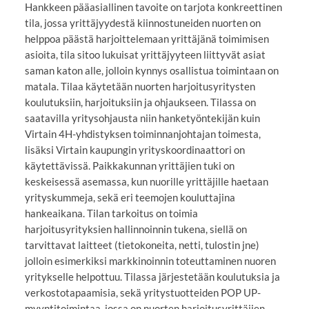
Hankkeen pääasiallinen tavoite on tarjota konkreettinen
tila, jossa yrittäjyydestä kiinnostuneiden nuorten on
helppoa päästä harjoittelemaan yrittäjänä toimimisen
asioita, tila sitoo lukuisat yrittäjyyteen liittyvät asiat
saman katon alle, jolloin kynnys osallistua toimintaan on
matala. Tilaa käytetään nuorten harjoitusyritysten
koulutuksiin, harjoituksiin ja ohjaukseen. Tilassa on
saatavilla yritysohjausta niin hanketyöntekijän kuin
Virtain 4H-yhdistyksen toiminnanjohtajan toimesta,
lisäksi Virtain kaupungin yrityskoordinaattori on
käytettävissä. Paikkakunnan yrittäjien tuki on
keskeisessä asemassa, kun nuorille yrittäjille haetaan
yrityskummeja, sekä eri teemojen kouluttajina
hankeaikana. Tilan tarkoitus on toimia
harjoitusyrityksien hallinnoinnin tukena, siellä on
tarvittavat laitteet (tietokoneita, netti, tulostin jne)
jolloin esimerkiksi markkinoinnin toteuttaminen nuoren
yritykselle helpottuu. Tilassa järjestetään koulutuksia ja
verkostotapaamisia, sekä yritystuotteiden POP UP-
myyntitoimintaa, jossa on nuorten harjoitusyrittäjien